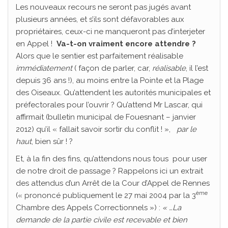
Les nouveaux recours ne seront pas jugés avant
plusieurs années, et s’ils sont défavorables aux
propriétaires, ceux-ci ne manqueront pas d’interjeter
en Appel !
Va-t-on vraiment encore attendre ?
Alors que le sentier est parfaitement réalisable
immédiatement
( façon de parler, car,
réalisable
, il l’est
depuis 36 ans !), au moins entre la Pointe et la Plage
des Oiseaux. Qu’attendent les autorités municipales et
préfectorales pour l’ouvrir ? Qu’attend Mr Lascar, qui
affirmait (bulletin municipal de Fouesnant – janvier
2012) qu’il « fallait savoir sortir du conflit ! »,
par le
haut
, bien sûr ! ?
Et, à la fin des fins, qu’attendons nous tous pour user
de notre droit de passage ? Rappelons ici un extrait
des attendus d’un Arrêt de la Cour d’Appel de Rennes
ème
(« prononcé publiquement le 27 mai 2004 par la 3
Chambre des Appels Correctionnels ») :
« …La
demande de la partie civile est recevable et bien