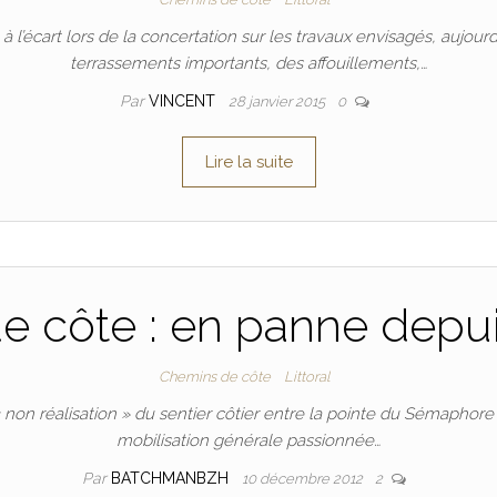
à l’écart lors de la concertation sur les travaux envisagés, aujo
terrassements importants, des affouillements,…
Par
VINCENT
28 janvier 2015
0
Lire la suite
 côte : en panne depui
Chemins de côte
Littoral
« non réalisation » du sentier côtier entre la pointe du Sémaphore 
mobilisation générale passionnée…
Par
BATCHMANBZH
10 décembre 2012
2