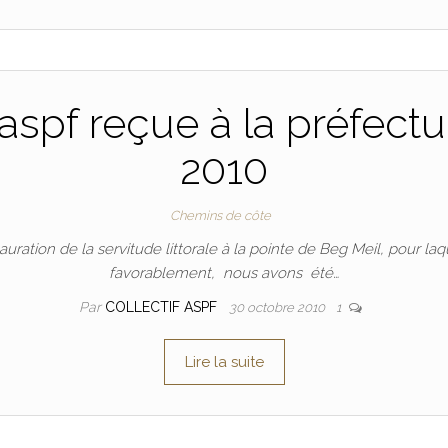
 l’aspf reçue à la préfect
2010
Chemins de côte
stauration de la servitude littorale à la pointe de Beg Meil, pour 
favorablement, nous avons été…
Par
COLLECTIF ASPF
30 octobre 2010
1
Lire la suite