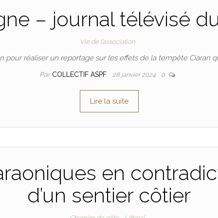
ne – journal télévisé du
Vie de l'association
 pour réaliser un reportage sur les effets de la tempête Ciaran qui
Par
COLLECTIF ASPF
28 janvier 2024
0
Lire la suite
raoniques en contradicti
d’un sentier côtier
Chemins de côte
Littoral