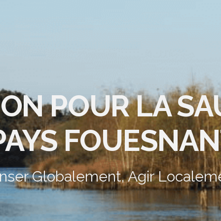
ION POUR LA S
PAYS FOUESNAN
nser Globalement, Agir Localem