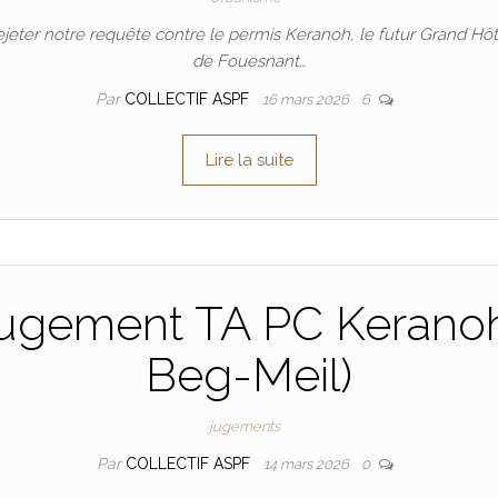
ejeter notre requête contre le permis Keranoh, le futur Grand Hôte
de Fouesnant…
Par
COLLECTIF ASPF
16 mars 2026
6
Lire la suite
jugement TA PC Keranoh
Beg-Meil)
jugements
Par
COLLECTIF ASPF
14 mars 2026
0