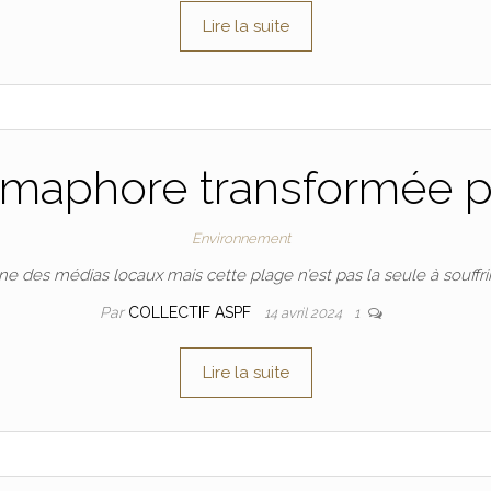
Lire la suite
émaphore transformée p
Environnement
ne des médias locaux mais cette plage n’est pas la seule à souffri
Par
COLLECTIF ASPF
14 avril 2024
1
Lire la suite