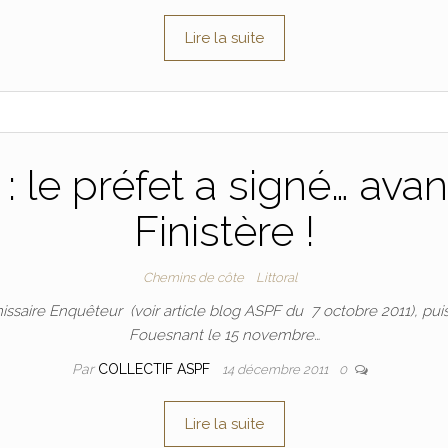
Lire la suite
 : le préfet a signé… avan
Finistère !
Chemins de côte
Littoral
issaire Enquêteur (voir article blog ASPF du 7 octobre 2011), pu
Fouesnant le 15 novembre…
Par
COLLECTIF ASPF
14 décembre 2011
0
Lire la suite