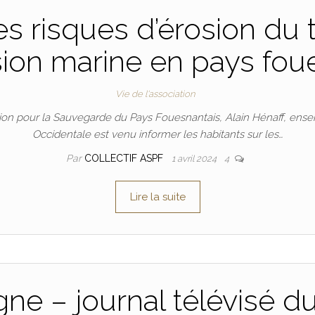
s risques d’érosion du t
on marine en pays fou
Vie de l'association
ciation pour la Sauvegarde du Pays Fouesnantais, Alain Hénaff, en
Occidentale est venu informer les habitants sur les…
Par
COLLECTIF ASPF
1 avril 2024
4
Lire la suite
ne – journal télévisé du