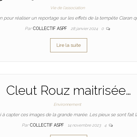
Vie de l'association
 pour réaliser un reportage sur les effets de la tempête Ciaran qui
Par
COLLECTIF ASPF
28 janvier 2024
0
Lire la suite
Cleut Rouz maitrisée…
Environnement
 capter ces images de la grande marée. Les pieux se sont fait la 
Par
COLLECTIF ASPF
14 novembre 2023
4