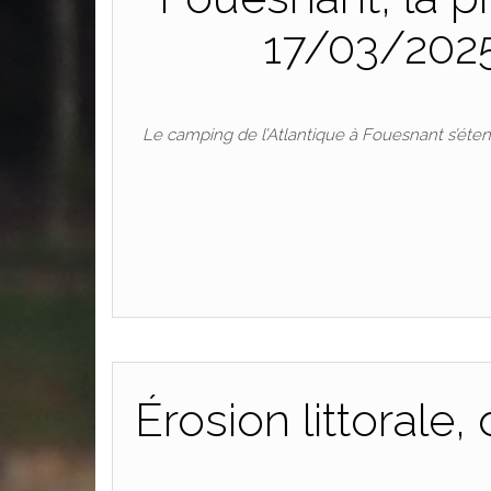
17/03/202
Le camping de l’Atlantique à Fouesnant s’éte
Érosion littorale