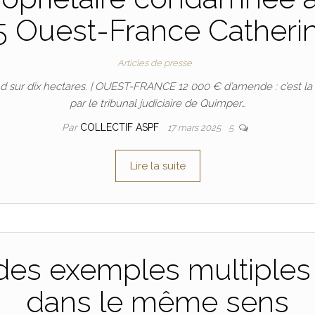
5 Ouest-France Cather
Articles de presse
nd sur dix hectares. | OUEST-FRANCE 12 000 € d’amende : c’est l
par le tribunal judiciaire de Quimper…
Par
COLLECTIF ASPF
17 mars 2025
5
Lire la suite
, des exemples multiples 
dans le même sens