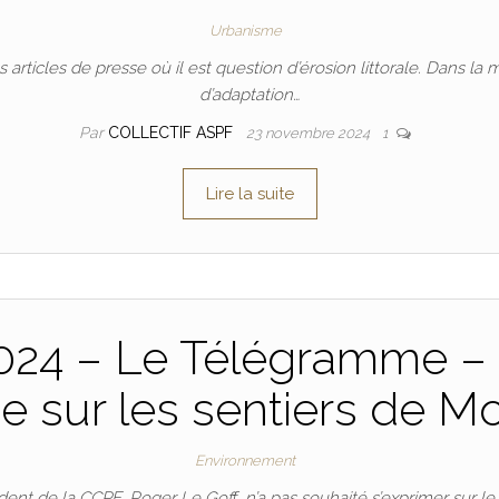
Urbanisme
 articles de presse où il est question d’érosion littorale. Dans l
d’adaptation…
Par
COLLECTIF ASPF
23 novembre 2024
1
Lire la suite
024 – Le Télégramme – 
ge sur les sentiers de Mo
Environnement
ident de la CCPF, Roger Le Goff, n’a pas souhaité s’exprimer sur l