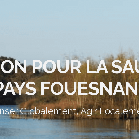
ION POUR LA S
PAYS FOUESNAN
nser Globalement, Agir Localem