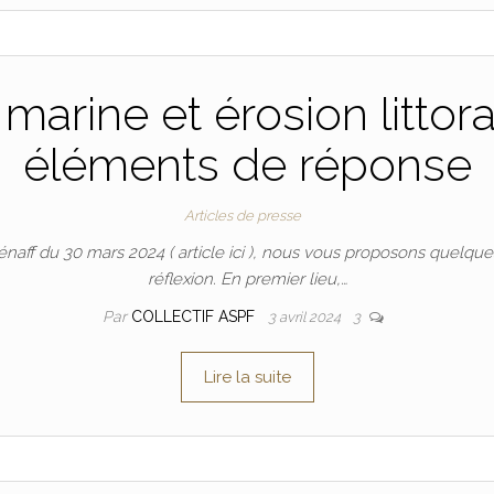
arine et érosion littor
éléments de réponse
Articles de presse
aff du 30 mars 2024 ( article ici ), nous vous proposons quelque
réflexion. En premier lieu,…
Par
COLLECTIF ASPF
3 avril 2024
3
Lire la suite