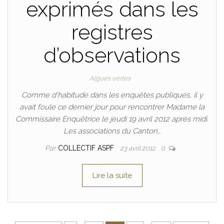
exprimés dans les
registres
d’observations
Algues vertes
Comme d’habitude dans les enquêtes publiques, il y
avait foule ce dernier jour pour rencontrer Madame la
Commissaire Enquêtrice le jeudi 19 avril 2012 après midi.
Les associations du Canton…
Par
COLLECTIF ASPF
23 avril 2012
0
Lire la suite