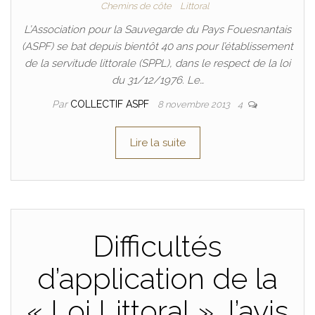
Chemins de côte
Littoral
L’Association pour la Sauvegarde du Pays Fouesnantais
(ASPF) se bat depuis bientôt 40 ans pour l’établissement
de la servitude littorale (SPPL), dans le respect de la loi
du 31/12/1976. Le…
Par
COLLECTIF ASPF
8 novembre 2013
4
Lire la suite
Difficultés
d’application de la
« Loi Littoral », l’avis