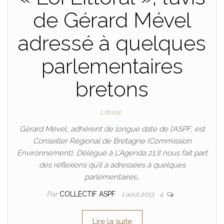
de Gérard Mével
adressé à quelques
parlementaires
bretons
Littoral
Gérard Mével, adhérent de longue date de l’ASPF, est
Conseiller Régional de Bretagne (Commission
Environnement), Délégué à L’Agenda 21.Il nous fait part
des réflexions qu’il a adressées à quelques
parlementaires…
Par
COLLECTIF ASPF
1 août 2013
4
Lire la suite