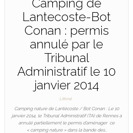
Camping de
Lantecoste-Bot
Conan : permis
annulé par le
Tribunal
Administratif le 10
janvier 2014
Littoral
Camping nature de Lantécoste / Bot Conan : Le 10
janvier 2014, le Tribunal Administratif (TA) de Rennes a
annulé partiellement le permis d’aménager ce
« camping nature » dans la bande des…