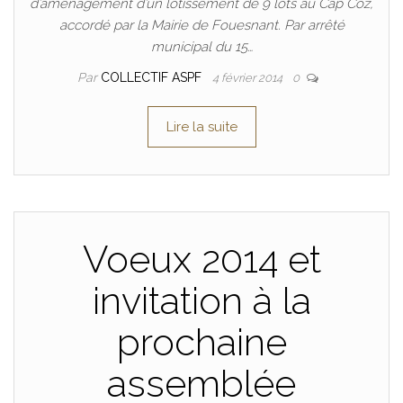
d’aménagement d’un lotissement de 9 lots au Cap Coz,
accordé par la Mairie de Fouesnant. Par arrêté
municipal du 15…
Par
COLLECTIF ASPF
4 février 2014
0
Lire la suite
Voeux 2014 et
invitation à la
prochaine
assemblée