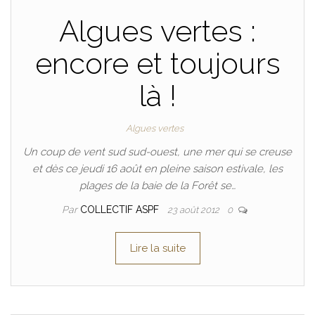
Algues vertes :
encore et toujours
là !
Algues vertes
Un coup de vent sud sud-ouest, une mer qui se creuse
et dès ce jeudi 16 août en pleine saison estivale, les
plages de la baie de la Forêt se…
Par
COLLECTIF ASPF
23 août 2012
0
Lire la suite