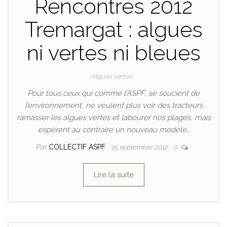
Rencontres 2012
Tremargat : algues
ni vertes ni bleues
Algues vertes
Pour tous ceux qui comme l’ASPF, se soucient de
l’environnement, ne veulent plus voir des tracteurs
ramasser les algues vertes et labourer nos plages, mais
espèrent au contraire un nouveau modèle…
Par
COLLECTIF ASPF
15 septembre 2012
0
Lire la suite